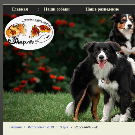
Главная
Наши собаки
Наше разведение
Главная
›
Фото помет 2019
›
3 дня
›
R1ooGAVGFwk