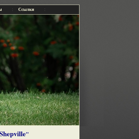
ы
Ссылки
Shepville
"