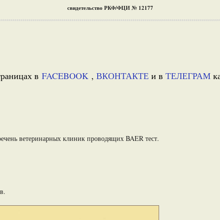
свидетельство РКФ/ФЦИ № 12177
****************************************************************************************************************
траницах в
FACEBOOK
,
ВКОНТАКТЕ
и в
ТЕЛЕГРАМ
ка
речень ветеринарных клиник проводящих BAER тест.
в.