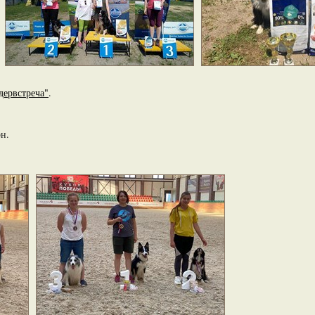
дервстреча"
.
он.