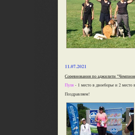
11.07.2021
Соревнования по аджилити "Чемпиона
Пуля
- 1 место в двоеборье и 2 место 
Поздравляем!