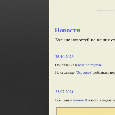
*****************
Новости
Больше новостей на наших с
25.10.2023
Обновление в
базе по глухоте
.
На странице
"Здоровье"
добавился пе
23.07.2021
Все щенки
помета Д
нашли владельце