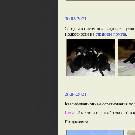
30.06.2021
Сегодня в питомнике родились щенк
Подробности на 
странице помета
.
26.06.2021
Квалификационные соревнования по п
Пуля
- 2 место и оценка "отлично" в к
Поздравляем!