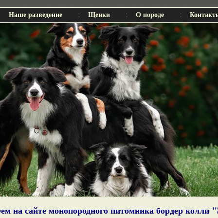
Наше разведение
Щенки
О породе
Контакт
ем на сайте монопородного питомника бордер колли "