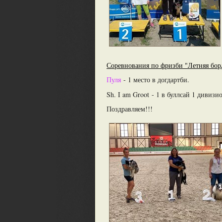
Соревнования по фризби "Летняя бор
Пуля
- 1 место в догдартби.
Sh. I am Groot - 1 в буллсай 1 дивизи
Поздравляем!!!