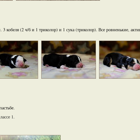
и.
3 кобеля (2 ч/б и 1 триколор) и 1 сука (триколор). Все ровненькие, акт
астьбе.
лассе 1.