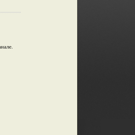
******************
нале.