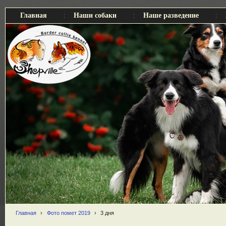
Главная
Наши собаки
Наше разведение
Главная
›
Фото помет 2019
›
3 дня