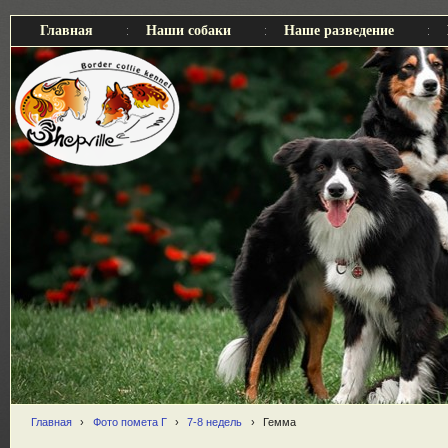
Главная
Наши собаки
Наше разведение
Главная
›
Фото помета Г
›
7-8 недель
›
Гемма