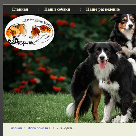
Главная
Наши собаки
Наше разведение
Главная
›
Фото помета Г
›
7-8 недель