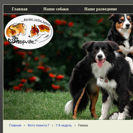
Главная
Наши собаки
Наше разведение
Главная
›
Фото помета Г
›
7-8 недель
›
Гемма