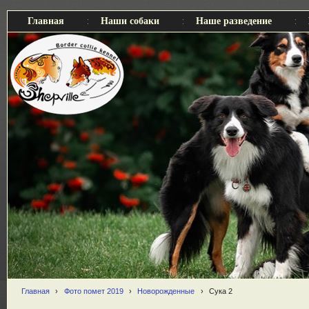
Главная
Наши собаки
Наше разведение
Главная
›
Фото помет 2019
›
Новорожденные
›
Сука 2