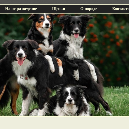
Наше разведение
Щенки
О породе
Контакт