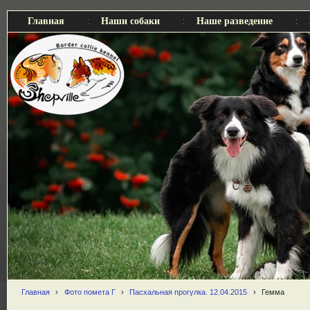
Главная
Наши собаки
Наше разведение
Главная
›
Фото помета Г
›
Пасхальная прогулка. 12.04.2015
›
Гемма