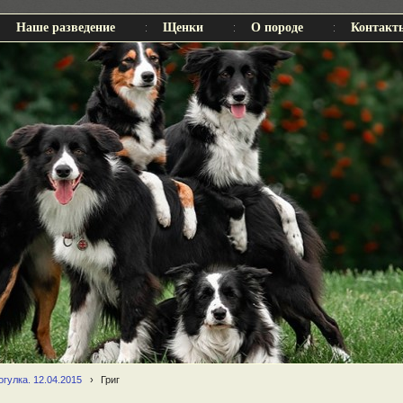
Наше разведение
Щенки
О породе
Контакт
гулка. 12.04.2015
›
Григ