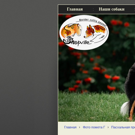
Главная
Наши собаки
Главная
›
Фото помета Г
›
Пасхальная про