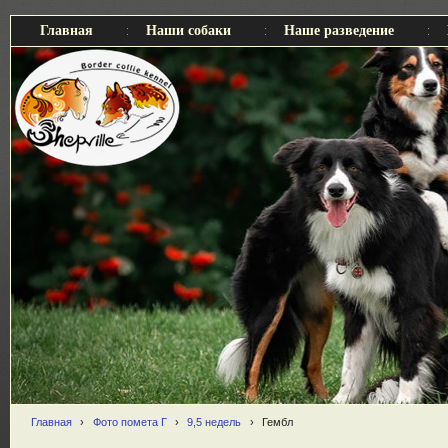
Главная
Наши собаки
Наше разведение
Главная
›
Фото помета Г
›
9,5 недель
›
Гембл