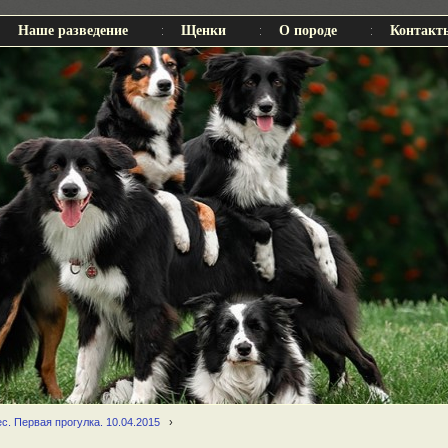
Наше разведение
Щенки
О породе
Контакт
с. Первая прогулка. 10.04.2015
›