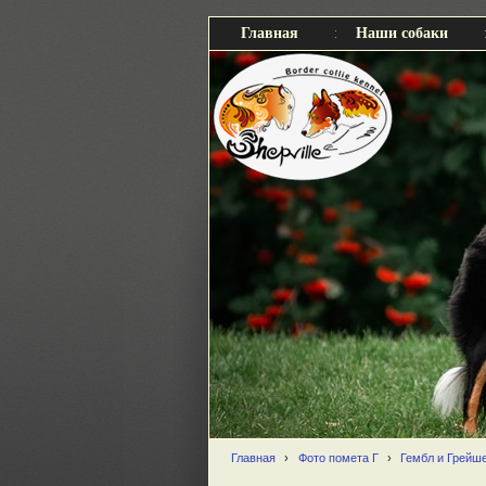
Главная
Наши собаки
Главная
›
Фото помета Г
›
Гембл и Грейше