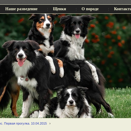
Наше разведение
Щенки
О породе
Контакт
с. Первая прогулка. 10.04.2015
›