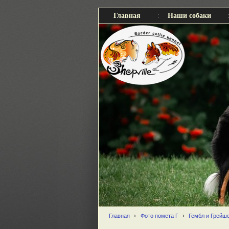
Главная
Наши собаки
Главная
›
Фото помета Г
›
Гембл и Грейше