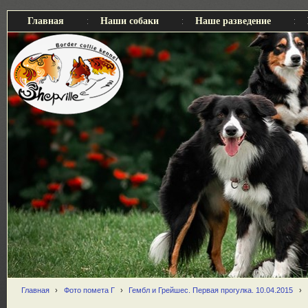
Главная
Наши собаки
Наше разведение
Главная
›
Фото помета Г
›
Гембл и Грейшес. Первая прогулка. 10.04.2015
›