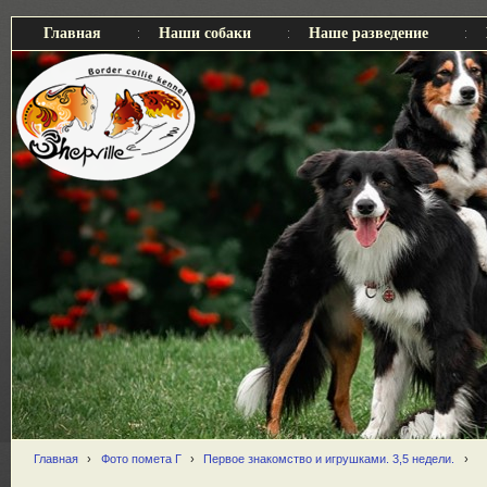
Главная
Наши собаки
Наше разведение
Главная
›
Фото помета Г
›
Первое знакомство и игрушками. 3,5 недели.
›