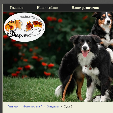
Главная
Наши собаки
Наше разведение
Главная
›
Фото помета Г
›
3 недели
›
Сука 2