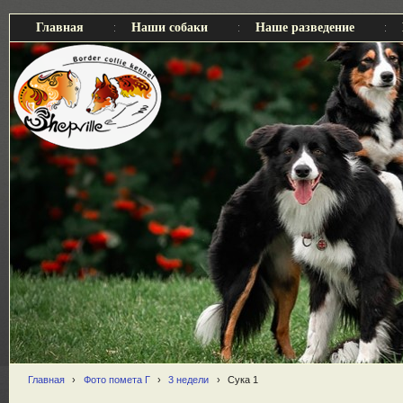
Главная
Наши собаки
Наше разведение
Главная
›
Фото помета Г
›
3 недели
›
Сука 1