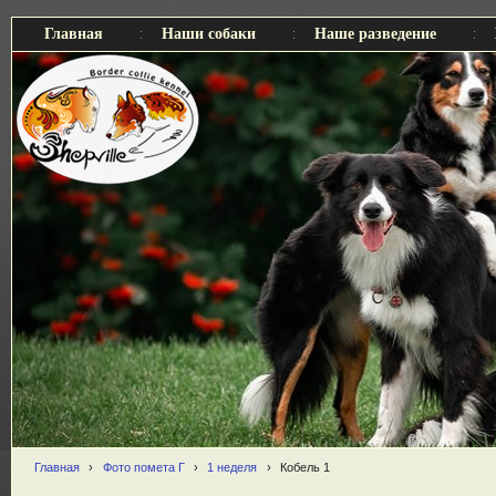
Главная
Наши собаки
Наше разведение
Главная
›
Фото помета Г
›
1 неделя
›
Кобель 1