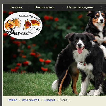
Главная
Наши собаки
Наше разведение
Главная
›
Фото помета Г
›
1 неделя
›
Кобель 1