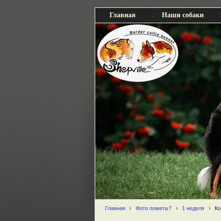
Главная
Наши собаки
Главная
›
Фото помета Г
›
1 неделя
›
Ко