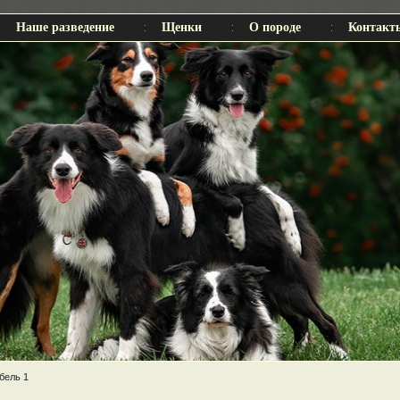
Наше разведение
Щенки
О породе
Контакт
бель 1