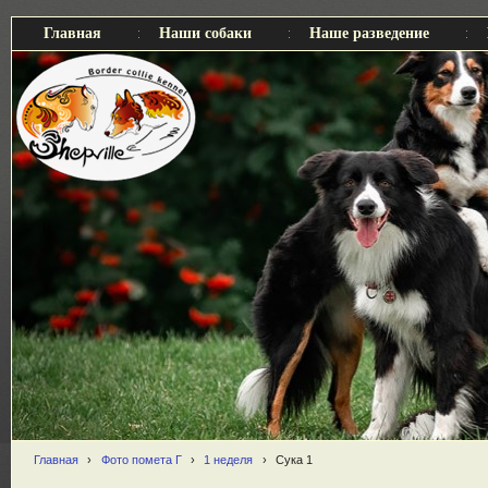
Главная
Наши собаки
Наше разведение
Главная
›
Фото помета Г
›
1 неделя
›
Сука 1