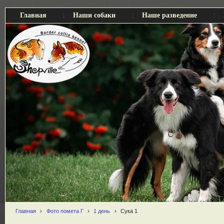
Главная
Наши собаки
Наше разведение
Главная
›
Фото помета Г
›
1 день
›
Сука 1