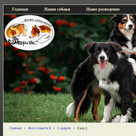
Главная
Наши собаки
Наше разведение
Главная
›
Фото помета Б
›
1 неделя
›
Сука 1