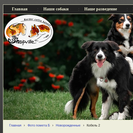
Главная
Наши собаки
Наше разведение
Главная
›
Фото помета Б
›
Новорожденные
›
Кобель 2